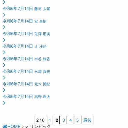
令和6年7月14日
藤原 大輔
令和6年7月14日
安 直樹
令和6年7月14日
兎澤 朋美
令和6年7月14日
辻 沙絵
令和6年7月14日
半谷 静香
令和6年7月14日
永瀬 貴規
令和6年7月14日
元木 博紀
令和6年7月14日
髙野 颯太
2 / 6
1
2
3
4
5
最後
HOME
>
オリンピック