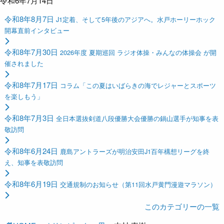
令和6年7月14日
令和8年8月7日
J1定着、そして5年後のアジアへ。水戸ホーリーホック
開幕直前インタビュー
令和8年7月30日
2026年度 夏期巡回 ラジオ体操・みんなの体操会 が開
催されました
令和8年7月17日
コラム「この夏はいばらきの海でレジャーとスポーツ
を楽しもう」
令和8年7月3日
全日本選抜剣道八段優勝大会優勝の鍋山選手が知事を表
敬訪問
令和8年6月24日
鹿島アントラーズが明治安田J1百年構想リーグを終
え、知事を表敬訪問
令和8年6月19日
交通規制のお知らせ（第11回水戸黄門漫遊マラソン）
このカテゴリーの一覧