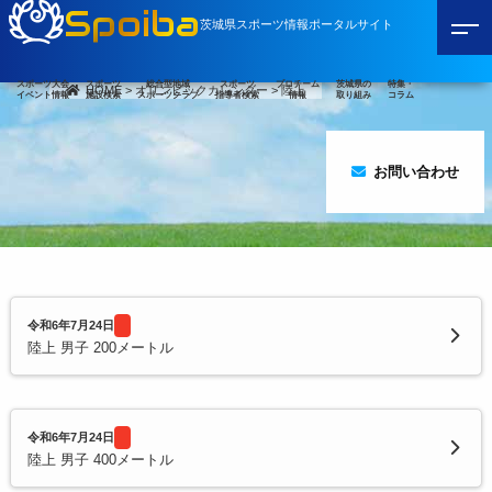
Spoiba
茨城県スポーツ情報ポータルサイト
スポーツ大会
スポーツ
総合型地域
スポーツ
プロチーム
茨城県の
特集・
HOME
>
オリンピックカレンダー
>
陸上
イベント情報
施設検索
スポーツクラブ
指導者検索
情報
取り組み
コラム
お問い合わせ
令和6年7月24日
陸上 男子 200メートル
令和6年7月24日
陸上 男子 400メートル