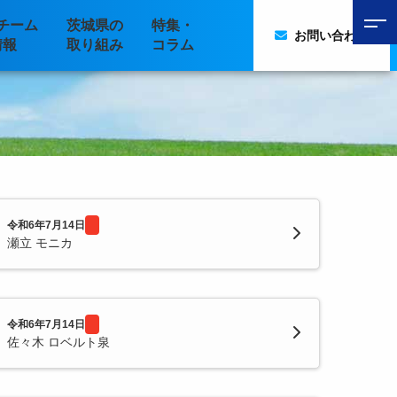
チーム
茨城県の
特集・
お問い合わせ
情報
取り組み
コラム
令和6年7月14日
瀬立 モニカ
令和6年7月14日
佐々木 ロベルト泉