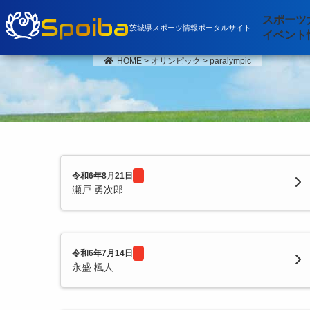
Spoiba
スポーツ
茨城県スポーツ情報ポータルサイト
イベント
HOME
>
オリンピック
>
paralympic
令和6年8月21日
瀬戸 勇次郎
令和6年7月14日
永盛 楓人