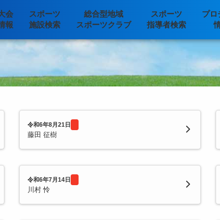
大会
スポーツ
総合型地域
スポーツ
プロ
情報
施設検索
スポーツクラブ
指導者検索
令和6年8月21日
藤田 征樹
令和6年7月14日
川村 怜