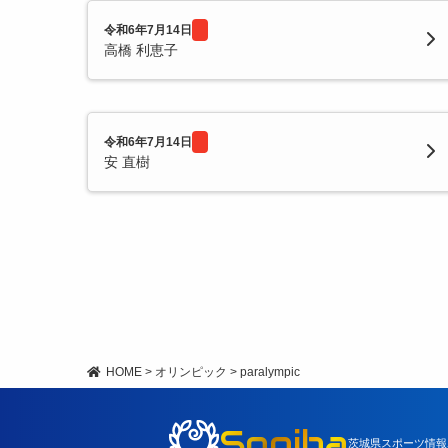
令和6年7月14日
高橋 利恵子
令和6年7月14日
安 直樹
HOME
>
オリンピック
>
paralympic
Spoiba
茨城県スポーツ情報