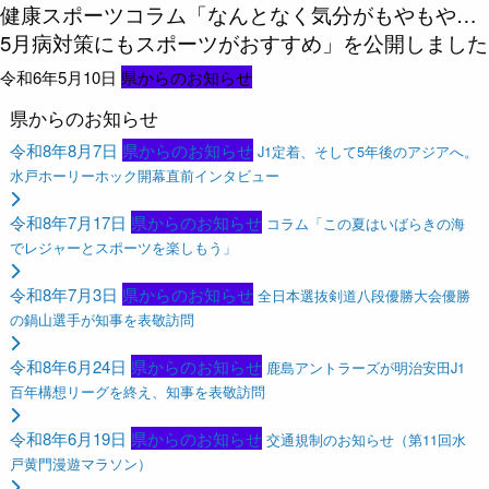
健康スポーツコラム「なんとなく気分がもやもや…
5月病対策にもスポーツがおすすめ」を公開しました
令和6年5月10日
県からのお知らせ
県からのお知らせ
令和8年8月7日
県からのお知らせ
J1定着、そして5年後のアジアへ。
水戸ホーリーホック開幕直前インタビュー
令和8年7月17日
県からのお知らせ
コラム「この夏はいばらきの海
でレジャーとスポーツを楽しもう」
令和8年7月3日
県からのお知らせ
全日本選抜剣道八段優勝大会優勝
の鍋山選手が知事を表敬訪問
令和8年6月24日
県からのお知らせ
鹿島アントラーズが明治安田J1
百年構想リーグを終え、知事を表敬訪問
令和8年6月19日
県からのお知らせ
交通規制のお知らせ（第11回水
戸黄門漫遊マラソン）