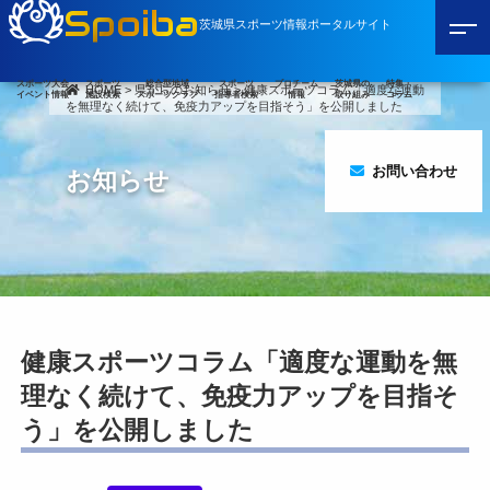
Spoiba
茨城県スポーツ情報ポータルサイト
スポーツ大会
スポーツ
総合型地域
スポーツ
プロチーム
茨城県の
特集・
HOME
>
県からのお知らせ
>
健康スポーツコラム「適度な運動
イベント情報
施設検索
スポーツクラブ
指導者検索
情報
取り組み
コラム
を無理なく続けて、免疫力アップを目指そう」を公開しました
お問い合わせ
お知らせ
健康スポーツコラム「適度な運動を無
理なく続けて、免疫力アップを目指そ
う」を公開しました