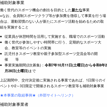
補助対象事業
働く世代のスポーツ機会の創出を目的とした
新たな
事業
※なお、会員制スポーツクラブ等が参加費を徴収して事業を行う場
合は、運動習慣のない人が新たにスポーツ活動を始めるための取
組を実施すること
従業員が休憩時間を活用して実施する、職場でのスポーツ活動
働く世代が参加しやすい時間帯に行う、定期的なスポーツ大
会、教室等のイベントの実施
託児付きスポーツ教室や親子参加型スポーツ交流会等の開
催 等
事業実施期間(2次募集)：
令和7年10月11日(土曜日)から令和8年2
月28日(土曜日)
まで
上記期間中、交付決定後に実施される事業であれば、1日限りのイ
ベントや2～3日限定で開催されるスポーツ教室等も補助対象事業
★本事業の取組事例★（外部サイトへリンク）
補助対象事業者