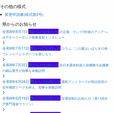
その他の様式
変更申請書(様式第3号)
県からのお知らせ
令和8年8月7日
県からのお知らせ
J1定着、そして5年後のアジアへ。
水戸ホーリーホック開幕直前インタビュー
令和8年7月17日
県からのお知らせ
コラム「この夏はいばらきの海
でレジャーとスポーツを楽しもう」
令和8年7月3日
県からのお知らせ
全日本選抜剣道八段優勝大会優勝
の鍋山選手が知事を表敬訪問
令和8年6月24日
県からのお知らせ
鹿島アントラーズが明治安田J1
百年構想リーグを終え、知事を表敬訪問
令和8年6月19日
県からのお知らせ
交通規制のお知らせ（第11回水
戸黄門漫遊マラソン）