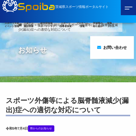
Spoiba
茨城県スポーツ情報ポータルサイト
スポーツ大会
スポーツ
総合型地域
スポーツ
プロチーム
茨城県の
特集・
HOME
>
県からのお知らせ
>
スポーツ外傷等による脳脊髄液減
イベント情報
施設検索
スポーツクラブ
指導者検索
情報
取り組み
コラム
少(漏出)症への適切な対応について
お問い合わせ
お知らせ
スポーツ外傷等による脳脊髄液減少(漏
出)症への適切な対応について
令和5年7月4日
県からのお知らせ