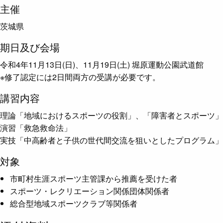
主催
茨城県
期日及び会場
令和4年11月13日(日)、11月19日(土) 堀原運動公園武道館
※修了認定には2日間両方の受講が必要です。
講習内容
理論「地域におけるスポーツの役割」、「障害者とスポーツ」
演習「救急救命法」
実技「中高齢者と子供の世代間交流を狙いとしたプログラム」
対象
市町村生涯スポーツ主管課から推薦を受けた者
スポーツ・レクリエーション関係団体関係者
総合型地域スポーツクラブ等関係者