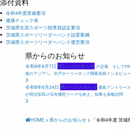
添付資料
令和4年度実施要項
健康チェック表
茨城県生涯スポーツ指導員認定要項
茨城県スポーツリーダーバンク設置要綱
茨城県スポーツリーダーバンク運営要項
県からのお知らせ
令和8年8月7日
県からのお知らせ
J1定着、そして5
後のアジアへ。水戸ホーリーホック開幕直前インタビュ
令和8年6月24日
県からのお知らせ
鹿島アントラー
が明治安田J1百年構想リーグを終え、知事を表敬訪問
HOME
>
県からのお知らせ
>
「令和4年度 茨