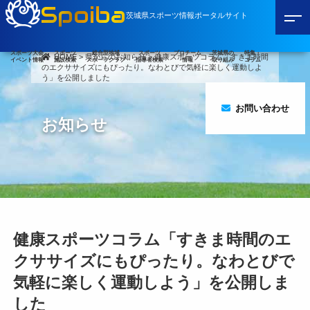
Spoiba
茨城県スポーツ情報ポータルサイト
スポーツ大会
スポーツ
総合型地域
スポーツ
プロチーム
茨城県の
特集・
HOME
>
県からのお知らせ
>
健康スポーツコラム「すきま時間
イベント情報
施設検索
スポーツクラブ
指導者検索
情報
取り組み
コラム
のエクササイズにもぴったり。なわとびで気軽に楽しく運動しよ
う」を公開しました
お問い合わせ
お知らせ
健康スポーツコラム「すきま時間のエ
クササイズにもぴったり。なわとびで
気軽に楽しく運動しよう」を公開しま
した