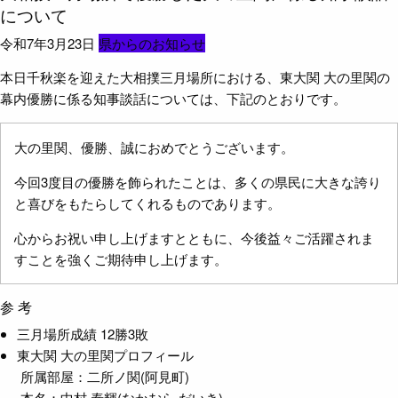
について
令和7年3月23日
県からのお知らせ
本日千秋楽を迎えた大相撲三月場所における、東大関 大の里関の
幕内優勝に係る知事談話については、下記のとおりです。
大の里関、優勝、誠におめでとうございます。
今回3度目の優勝を飾られたことは、多くの県民に大きな誇り
と喜びをもたらしてくれるものであります。
心からお祝い申し上げますとともに、今後益々ご活躍されま
すことを強くご期待申し上げます。
参 考
三月場所成績 12勝3敗
東大関 大の里関プロフィール
所属部屋：二所ノ関(阿見町)
本名：中村 泰輝(なかむら だいき)