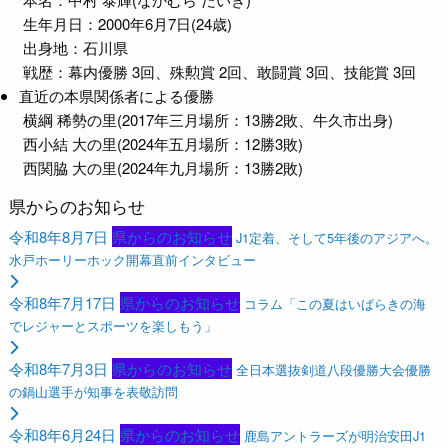
生年月日：2000年6月7日(24歳)
出身地：石川県
戦歴：幕内優勝 3回、殊勲賞 2回、敢闘賞 3回、技能賞 3回
直近の本県関係者による優勝
横綱 稀勢の里(2017年三月場所：13勝2敗、牛久市出身)
西小結 大の里(2024年五月場所：12勝3敗)
西関脇 大の里(2024年九月場所：13勝2敗)
県からのお知らせ
令和8年8月7日
県からのお知らせ
J1定着、そして5年後のアジアへ。
水戸ホーリーホック開幕直前インタビュー
令和8年7月17日
県からのお知らせ
コラム「この夏はいばらきの海
でレジャーとスポーツを楽しもう」
令和8年7月3日
県からのお知らせ
全日本選抜剣道八段優勝大会優勝
の鍋山選手が知事を表敬訪問
令和8年6月24日
県からのお知らせ
鹿島アントラーズが明治安田J1