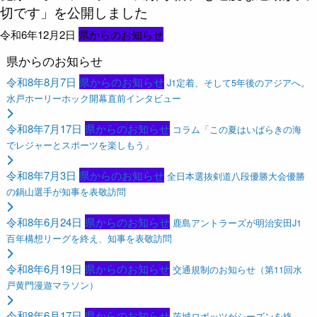
切です」を公開しました
令和6年12月2日
県からのお知らせ
県からのお知らせ
令和8年8月7日
県からのお知らせ
J1定着、そして5年後のアジアへ。
水戸ホーリーホック開幕直前インタビュー
令和8年7月17日
県からのお知らせ
コラム「この夏はいばらきの海
でレジャーとスポーツを楽しもう」
令和8年7月3日
県からのお知らせ
全日本選抜剣道八段優勝大会優勝
の鍋山選手が知事を表敬訪問
令和8年6月24日
県からのお知らせ
鹿島アントラーズが明治安田J1
百年構想リーグを終え、知事を表敬訪問
令和8年6月19日
県からのお知らせ
交通規制のお知らせ（第11回水
戸黄門漫遊マラソン）
令和8年6月17日
県からのお知らせ
茨城ロボッツがシーズンを終