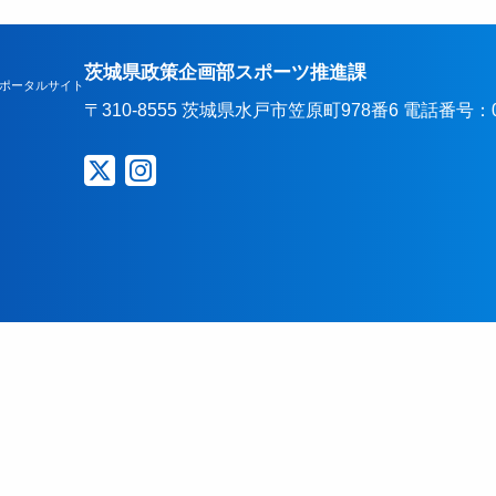
茨城県政策企画部スポーツ推進課
ポータルサイト
〒310-8555 茨城県水戸市笠原町978番6 電話番号：029-