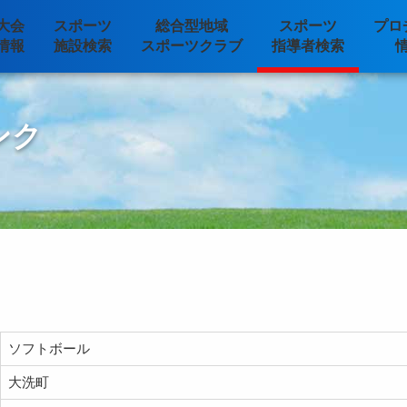
大会
スポーツ
総合型地域
スポーツ
プロ
情報
施設検索
スポーツクラブ
指導者検索
ンク
ソフトボール
大洗町