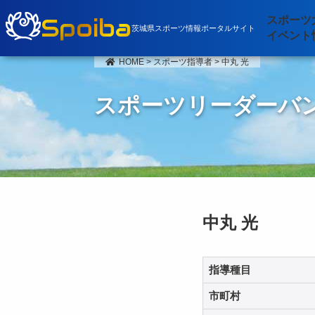
Spoiba
スポーツ
茨城県スポーツ情報ポータルサイト
イベント
HOME
>
スポーツ指導者
>
中丸 光
スポーツリーダーバ
中丸 光
指導種目
市町村