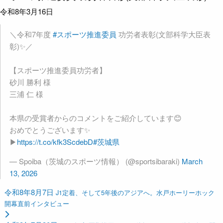
令和8年3月16日
＼令和7年度
#スポーツ推進委員
功労者表彰(文部科学大臣表
彰)✨／
【スポーツ推進委員功労者】
砂川 勝利 様
三浦 仁 様
本県の受賞者からのコメントをご紹介しています😊
おめでとうございます✨
▶
https://t.co/kfk3ScdebD
#茨城県
— Spoiba（茨城のスポーツ情報） (@sportsibaraki)
March
13, 2026
令和8年8月7日
J1定着、そして5年後のアジアへ。水戸ホーリーホック
開幕直前インタビュー