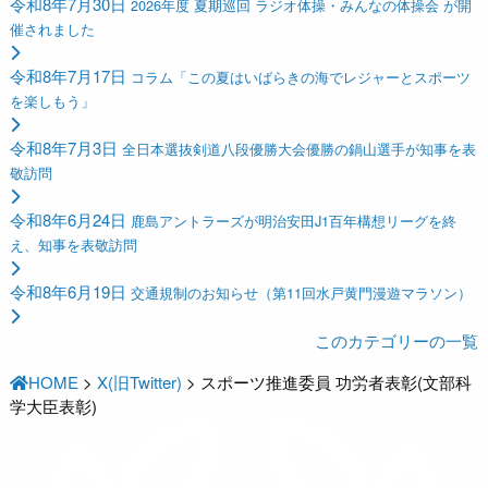
令和8年7月30日
2026年度 夏期巡回 ラジオ体操・みんなの体操会 が開
催されました
令和8年7月17日
コラム「この夏はいばらきの海でレジャーとスポーツ
を楽しもう」
令和8年7月3日
全日本選抜剣道八段優勝大会優勝の鍋山選手が知事を表
敬訪問
令和8年6月24日
鹿島アントラーズが明治安田J1百年構想リーグを終
え、知事を表敬訪問
令和8年6月19日
交通規制のお知らせ（第11回水戸黄門漫遊マラソン）
このカテゴリーの一覧
HOME
>
X(旧Twitter)
>
スポーツ推進委員 功労者表彰(文部科
学大臣表彰)