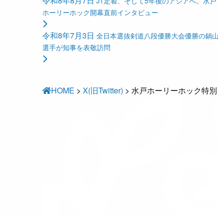
令和8年8月7日
J1定着、そして5年後のアジアへ。水戸
ホーリーホック開幕直前インタビュー
令和8年7月3日
全日本選抜剣道八段優勝大会優勝の鍋
選手が知事を表敬訪問
HOME
>
X(旧Twitter)
>
水戸ホーリーホック特別