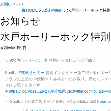
お問い合わせ
HOME
>
X(旧Twitter)
>
水戸ホーリーホック特別
お知らせ
水戸ホーリーホック特別
令和8年2月9日
＼
#水戸ホーリーホック
特別インタビュー公開📸／
Spoiba
#茨城サッカー
特別インタビュー第二弾✨水戸ホーリ
クラブ史上初のJ2優勝＆J1昇格をつかみ取り、新たなス
ぜひご覧ください⚽
▶
https://t.co/VbzsGZN2T6
#茨城県
pic.twitter.com/jtkF2zkM
— Spoiba（茨城のスポーツ情報） (@sportsibaraki)
Februar