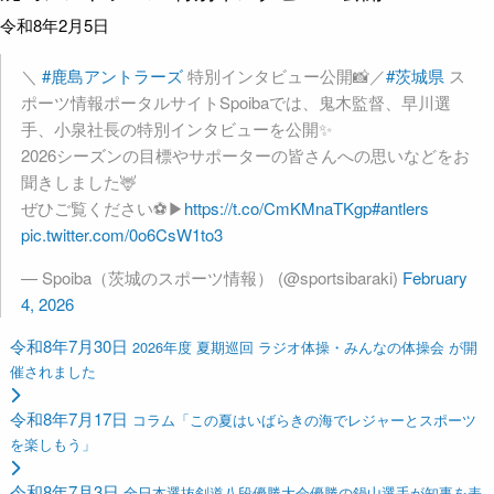
令和8年2月5日
＼
#鹿島アントラーズ
特別インタビュー公開📸／
#茨城県
ス
ポーツ情報ポータルサイトSpoibaでは、鬼木監督、早川選
手、小泉社長の特別インタビューを公開✨
2026シーズンの目標やサポーターの皆さんへの思いなどをお
聞きしました🦌
ぜひご覧ください⚽️▶
https://t.co/CmKMnaTKgp
#antlers
pic.twitter.com/0o6CsW1to3
— Spoiba（茨城のスポーツ情報） (@sportsibaraki)
February
4, 2026
令和8年7月30日
2026年度 夏期巡回 ラジオ体操・みんなの体操会 が開
催されました
令和8年7月17日
コラム「この夏はいばらきの海でレジャーとスポーツ
を楽しもう」
令和8年7月3日
全日本選抜剣道八段優勝大会優勝の鍋山選手が知事を表