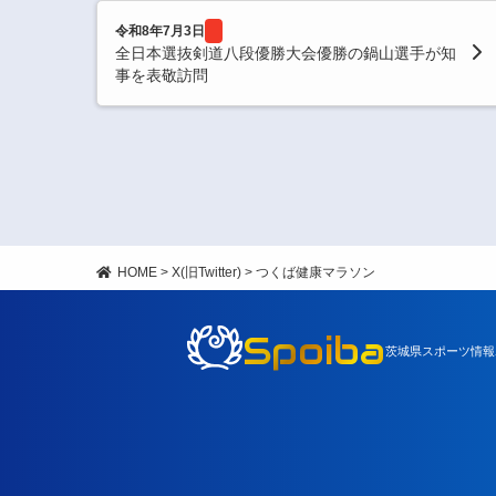
令和8年7月3日
全日本選抜剣道八段優勝大会優勝の鍋山選手が知
事を表敬訪問
HOME
>
X(旧Twitter)
>
つくば健康マラソン
Spoiba
茨城県スポーツ情報