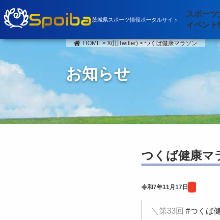
Spoiba
スポーツ
茨城県スポーツ情報ポータルサイト
イベント
HOME
>
X(旧Twitter)
>
つくば健康マラソン
お知らせ
つくば健康マ
令和7年11月17日
＼第33回
#つくば