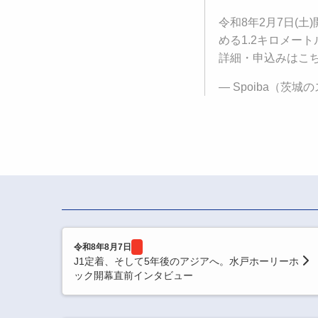
令和8年2月7日(
める1.2キロメー
詳細・申込みはこ
— Spoiba（茨城のス
令和8年8月7日
J1定着、そして5年後のアジアへ。水戸ホーリーホ
ック開幕直前インタビュー