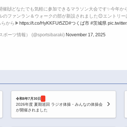
土)開催🙌どなたでも気軽に参加できるマラソン大会です✨今年
トルのファンラン＆ウォークの部が新設されました😊エントリーは1
ちらから▶
https://t.co/HyKKFUt5ZD
#つくば市
#茨城県
pic.twitt
ポーツ情報） (@sportsibaraki)
November 17, 2025
令和8年7月30日
2026年度 夏期巡回 ラジオ体操・みんなの体操会
が開催されました