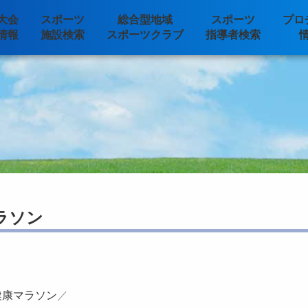
大会
スポーツ
総合型地域
スポーツ
プロ
情報
施設検索
スポーツクラブ
指導者検索
ラソン
健康マラソン
／