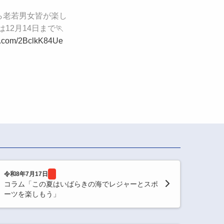
から老若男女皆が楽し
2月14日まで🏃
er.com/2BclkK84Ue
令和8年7月17日
コラム「この夏はいばらきの海でレジャーとスポ
ーツを楽しもう」