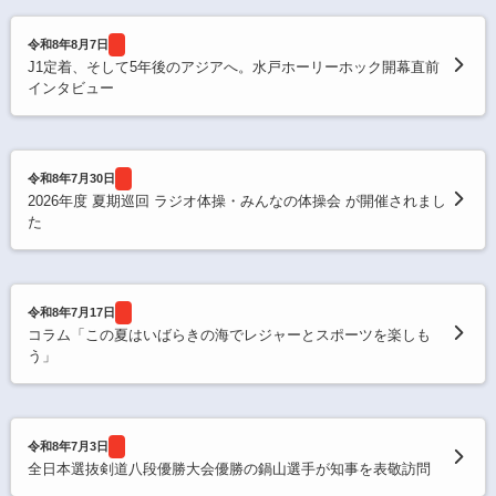
令和8年8月7日
J1定着、そして5年後のアジアへ。水戸ホーリーホック開幕直前
インタビュー
令和8年7月30日
2026年度 夏期巡回 ラジオ体操・みんなの体操会 が開催されまし
た
令和8年7月17日
コラム「この夏はいばらきの海でレジャーとスポーツを楽しも
う」
令和8年7月3日
全日本選抜剣道八段優勝大会優勝の鍋山選手が知事を表敬訪問