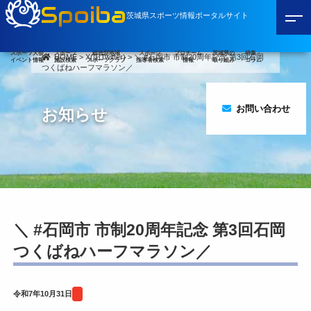
Spoiba
茨城県スポーツ情報ポータルサイト
スポーツ大会
スポーツ
総合型地域
スポーツ
プロチーム
茨城県の
特集・
HOME
>
X(旧Twitter)
>
＼ #石岡市 市制20周年記念 第3回石岡
イベント情報
施設検索
スポーツクラブ
指導者検索
情報
取り組み
コラム
つくばねハーフマラソン／
お問い合わせ
お知らせ
＼ #石岡市 市制20周年記念 第3回石岡
つくばねハーフマラソン／
令和7年10月31日