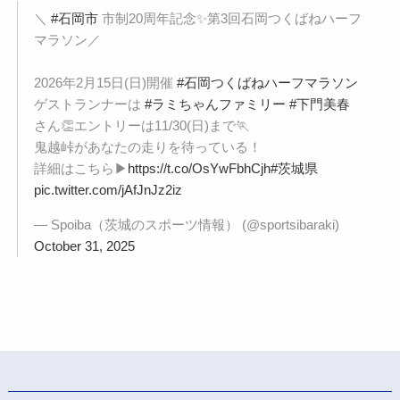
＼
#石岡市
市制20周年記念✨第3回石岡つくばねハーフ
マラソン／
2026年2月15日(日)開催
#石岡つくばねハーフマラソン
ゲストランナーは
#ラミちゃんファミリー
#下門美春
さん👏エントリーは11/30(日)まで🏃
鬼越峠があなたの走りを待っている！
詳細はこちら▶
https://t.co/OsYwFbhCjh
#茨城県
pic.twitter.com/jAfJnJz2iz
— Spoiba（茨城のスポーツ情報） (@sportsibaraki)
October 31, 2025