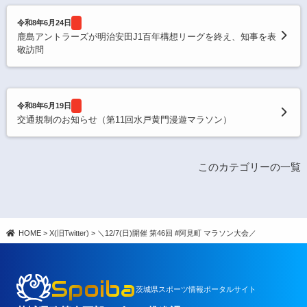
令和8年6月24日
鹿島アントラーズが明治安田J1百年構想リーグを終え、知事を表
敬訪問
令和8年6月19日
交通規制のお知らせ（第11回水戸黄門漫遊マラソン）
このカテゴリーの一覧
HOME
>
X(旧Twitter)
>
＼12/7(日)開催 第46回 #阿見町 マラソン大会／
Spoiba
茨城県スポーツ情報ポータルサイト