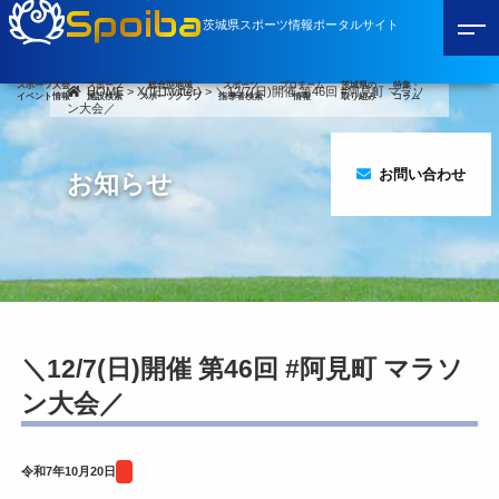
Spoiba
茨城県スポーツ情報ポータルサイト
スポーツ大会
スポーツ
総合型地域
スポーツ
プロチーム
茨城県の
特集・
HOME
>
X(旧Twitter)
>
＼12/7(日)開催 第46回 #阿見町 マラソ
イベント情報
施設検索
スポーツクラブ
指導者検索
情報
取り組み
コラム
ン大会／
お問い合わせ
お知らせ
＼12/7(日)開催 第46回 #阿見町 マラソ
ン大会／
令和7年10月20日