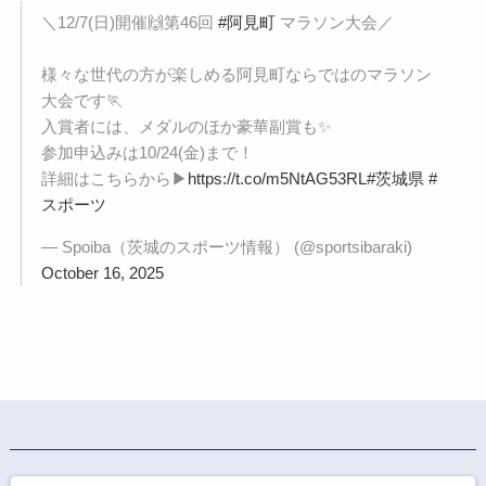
＼12/7(日)開催🙌第46回
#阿見町
マラソン大会／
様々な世代の方が楽しめる阿見町ならではのマラソン
大会です🏃
入賞者には、メダルのほか豪華副賞も✨
参加申込みは10/24(金)まで！
詳細はこちらから▶
https://t.co/m5NtAG53RL
#茨城県
#
スポーツ
— Spoiba（茨城のスポーツ情報） (@sportsibaraki)
October 16, 2025