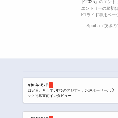
ド2025
」のエント
エントリーの締切
K1ライド専用ペー
— Spoiba（茨城のス
令和8年8月7日
J1定着、そして5年後のアジアへ。水戸ホーリーホ
ック開幕直前インタビュー