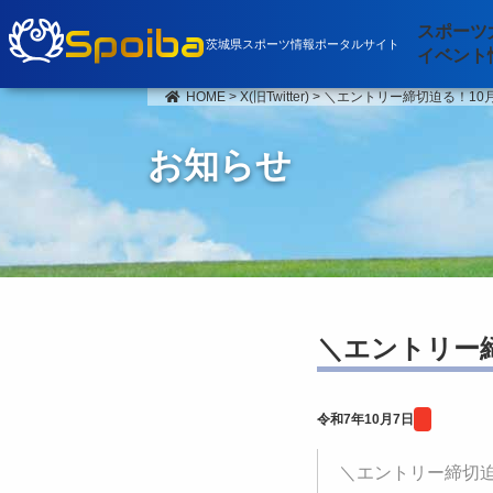
Spoiba
スポーツ
茨城県スポーツ情報ポータルサイト
イベント
HOME
>
X(旧Twitter)
>
＼エントリー締切迫る！10月
お知らせ
＼エントリー締
令和7年10月7日
＼エントリー締切迫る