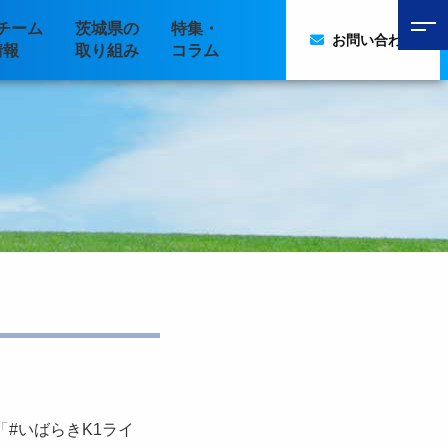
チーム
茨城県の
特集・
お問い合わせ
情報
取り組み
コラム
「
#いばらきK1ライ