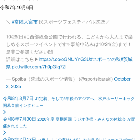
令和7年10月6日
＼
#常陸大宮市
民スポーツフェスティバル2025／
10/26(日)に西部総合公園で行われる、こどもから大人まで楽
しめるスポーツイベントです✨事前申込みは10/24(金)まで！
是非ご参加ください🙌
詳細はこちら▶
https://t.co/oGNfJYnG3U
#スポーツの秋
#茨城
県
pic.twitter.com/7h0pGIq7Zi
— Spoiba（茨城のスポーツ情報） (@sportsibaraki)
October
3, 2025
令和8年8月7日
J1定着、そして5年後のアジアへ。水戸ホーリーホック
開幕直前インタビュー
令和8年7月30日
2026年度 夏期巡回 ラジオ体操・みんなの体操会 が開
催されました
令和8年7月17日
コラム「この夏はいばらきの海でレジャーとスポーツ