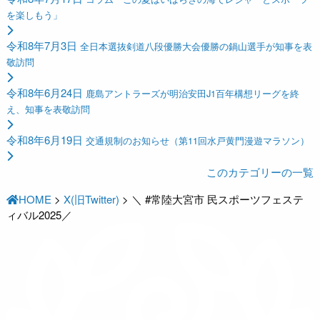
を楽しもう」
令和8年7月3日
全日本選抜剣道八段優勝大会優勝の鍋山選手が知事を表
敬訪問
令和8年6月24日
鹿島アントラーズが明治安田J1百年構想リーグを終
え、知事を表敬訪問
令和8年6月19日
交通規制のお知らせ（第11回水戸黄門漫遊マラソン）
このカテゴリーの一覧
HOME
>
X(旧Twitter)
>
＼ #常陸大宮市 民スポーツフェステ
ィバル2025／