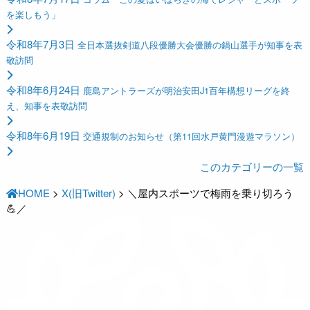
を楽しもう」
令和8年7月3日
全日本選抜剣道八段優勝大会優勝の鍋山選手が知事を表
敬訪問
令和8年6月24日
鹿島アントラーズが明治安田J1百年構想リーグを終
え、知事を表敬訪問
令和8年6月19日
交通規制のお知らせ（第11回水戸黄門漫遊マラソン）
このカテゴリーの一覧
HOME
>
X(旧Twitter)
>
＼屋内スポーツで梅雨を乗り切ろう
💪／