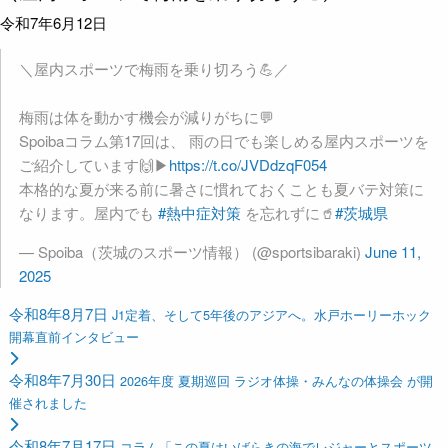
令和7年6月12日
＼屋内スポーツで梅雨を乗り切ろう💪／
梅雨は体を動かす機会が減りがちに💬
Spoibaコラム第17回は、 雨の日でも楽しめる屋内スポーツを
ご紹介しています🙌▶
https://t.co/JVDdzqF054
本格的な夏が来る前に暑さに慣れておくことも夏バテ対策に
なります。屋内でも
#熱中症対策
を忘れずに🥤
#茨城県
— Spoiba（茨城のスポーツ情報） (@sportsibaraki)
June 11,
2025
令和8年8月7日
J1定着、そして5年後のアジアへ。水戸ホーリーホック
開幕直前インタビュー
令和8年7月30日
2026年度 夏期巡回 ラジオ体操・みんなの体操会 が開
催されました
令和8年7月17日
コラム「この夏はいばらきの海でレジャーとスポーツ