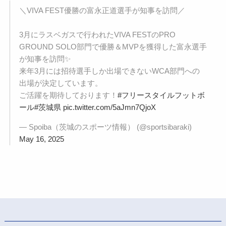
＼VIVA FEST優勝の富永正道選手が知事を訪問／
3月にラスベガスで行われたVIVA FESTのPRO
GROUND SOLO部門で優勝＆MVPを獲得した富永選手
が知事を訪問✨
来年3月には招待選手しか出場できないWCA部門への
出場が決定しています。
ご活躍を期待しております！
#フリースタイルフットボ
ール
#茨城県
pic.twitter.com/5aJmn7QjoX
— Spoiba（茨城のスポーツ情報） (@sportsibaraki)
May 16, 2025