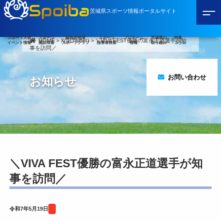
Spoiba
茨城県スポーツ情報ポータルサイト
スポーツ大会
スポーツ
総合型地域
スポーツ
プロチーム
茨城県の
特集・
HOME
>
X(旧Twitter)
>
＼VIVA FEST優勝の富永正道選手が知
イベント情報
施設検索
スポーツクラブ
指導者検索
情報
取り組み
コラム
事を訪問／
お問い合わせ
お知らせ
＼VIVA FEST優勝の富永正道選手が知
事を訪問／
令和7年5月19日