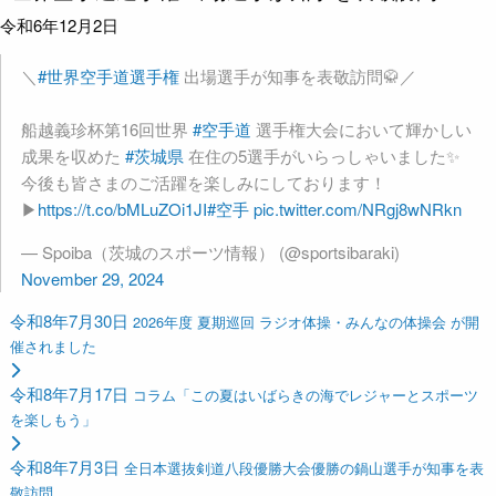
令和6年12月2日
＼
#世界空手道選手権
出場選手が知事を表敬訪問🥋／
船越義珍杯第16回世界
#空手道
選手権大会において輝かしい
成果を収めた
#茨城県
在住の5選手がいらっしゃいました✨
今後も皆さまのご活躍を楽しみにしております！
▶
https://t.co/bMLuZOi1JI
#空手
pic.twitter.com/NRgj8wNRkn
— Spoiba（茨城のスポーツ情報） (@sportsibaraki)
November 29, 2024
令和8年7月30日
2026年度 夏期巡回 ラジオ体操・みんなの体操会 が開
催されました
令和8年7月17日
コラム「この夏はいばらきの海でレジャーとスポーツ
を楽しもう」
令和8年7月3日
全日本選抜剣道八段優勝大会優勝の鍋山選手が知事を表
敬訪問