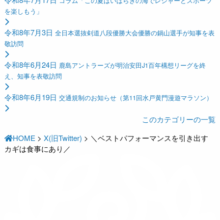
コラム「この夏はいばらきの海でレジャーとスポーツ
を楽しもう」
令和8年7月3日
全日本選抜剣道八段優勝大会優勝の鍋山選手が知事を表
敬訪問
令和8年6月24日
鹿島アントラーズが明治安田J1百年構想リーグを終
え、知事を表敬訪問
令和8年6月19日
交通規制のお知らせ（第11回水戸黄門漫遊マラソン）
このカテゴリーの一覧
HOME
>
X(旧Twitter)
>
＼ベストパフォーマンスを引き出す
カギは食事にあり／