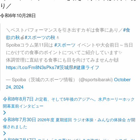
り／
令和6年10月28日
＼ベストパフォーマンスを引き出すカギは食事にあり／
#食
欲の秋
🍎
#スポーツの秋
🚶
Spoibaコラム第11回は
#スポーツ
イベントや大会前日～当日
にかけての食事のポイントについてご紹介しています✨
体調管理に直結する食事にも目を向けてみませんか🙌
https://t.co/Fm8N3sPks7
#茨城県
#健康ライフ
— Spoiba（茨城のスポーツ情報） (@sportsibaraki)
October
24, 2024
令和8年8月7日
J1定着、そして5年後のアジアへ。水戸ホーリーホック
開幕直前インタビュー
令和8年7月30日
2026年度 夏期巡回 ラジオ体操・みんなの体操会 が開
催されました
令和8年7月17日