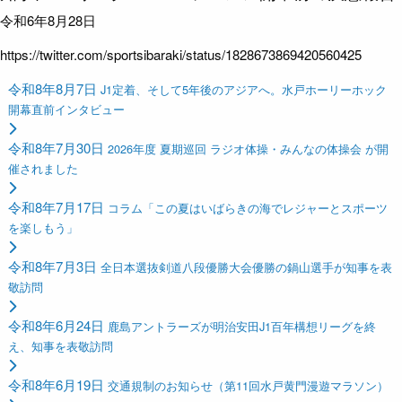
令和6年8月28日
https://twitter.com/sportsibaraki/status/1828673869420560425
令和8年8月7日
J1定着、そして5年後のアジアへ。水戸ホーリーホック
開幕直前インタビュー
令和8年7月30日
2026年度 夏期巡回 ラジオ体操・みんなの体操会 が開
催されました
令和8年7月17日
コラム「この夏はいばらきの海でレジャーとスポーツ
を楽しもう」
令和8年7月3日
全日本選抜剣道八段優勝大会優勝の鍋山選手が知事を表
敬訪問
令和8年6月24日
鹿島アントラーズが明治安田J1百年構想リーグを終
え、知事を表敬訪問
令和8年6月19日
交通規制のお知らせ（第11回水戸黄門漫遊マラソン）