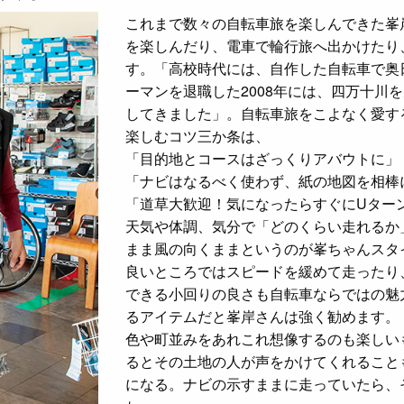
これまで数々の自転車旅を楽しんできた峯
を楽しんだり、電車で輪行旅へ出かけたり
す。「高校時代には、自作した自転車で奥
ーマンを退職した2008年には、四万十川
してきました」。自転車旅をこよなく愛す
楽しむコツ三か条は、
「目的地とコースはざっくりアバウトに」
「ナビはなるべく使わず、紙の地図を相棒
「道草大歓迎！気になったらすぐにUター
天気や体調、気分で「どのくらい走れるか
まま風の向くままというのが峯ちゃんスタ
良いところではスピードを緩めて走ったり
できる小回りの良さも自転車ならではの魅
るアイテムだと峯岸さんは強く勧めます。
色や町並みをあれこれ想像するのも楽しい
るとその土地の人が声をかけてくれること
になる。ナビの示すままに走っていたら、