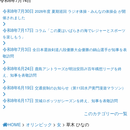
令和6年7月14日
令和8年7月30日
2026年度 夏期巡回 ラジオ体操・みんなの体操会 が開
催されました
令和8年7月17日
コラム「この夏はいばらきの海でレジャーとスポーツ
を楽しもう」
令和8年7月3日
全日本選抜剣道八段優勝大会優勝の鍋山選手が知事を表
敬訪問
令和8年6月24日
鹿島アントラーズが明治安田J1百年構想リーグを終
え、知事を表敬訪問
令和8年6月19日
交通規制のお知らせ（第11回水戸黄門漫遊マラソン）
令和8年6月17日
茨城ロボッツがシーズンを終え、知事を表敬訪問
このカテゴリーの一覧
HOME
>
オリンピック
>
女
>
草木 ひなの