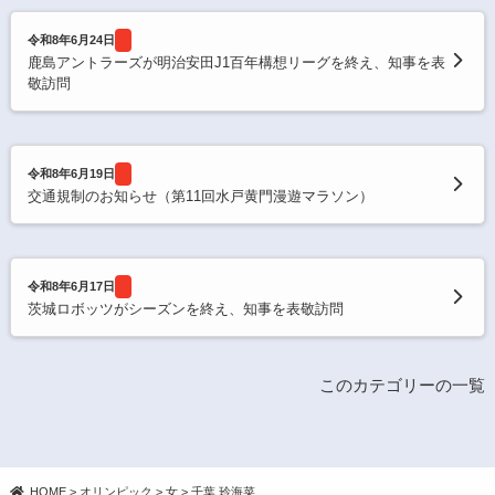
令和8年6月24日
鹿島アントラーズが明治安田J1百年構想リーグを終え、知事を表
敬訪問
令和8年6月19日
交通規制のお知らせ（第11回水戸黄門漫遊マラソン）
令和8年6月17日
茨城ロボッツがシーズンを終え、知事を表敬訪問
このカテゴリーの一覧
HOME
>
オリンピック
>
女
>
千葉 玲海菜