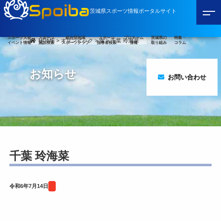
Spoiba
茨城県スポーツ情報ポータルサイト
スポーツ大会
スポーツ
総合型地域
スポーツ
プロチーム
茨城県の
特集・
HOME
>
オリンピック
>
女
>
千葉 玲海菜
イベント情報
施設検索
スポーツクラブ
指導者検索
情報
取り組み
コラム
お知らせ
お問い合わせ
千葉 玲海菜
令和6年7月14日