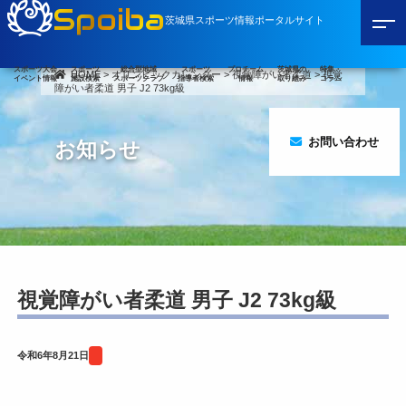
Spoiba
茨城県スポーツ情報ポータルサイト
スポーツ大会
スポーツ
総合型地域
スポーツ
プロチーム
茨城県の
特集・
HOME
>
オリンピックカレンダー
>
視覚障がい者柔道
>
視覚
イベント情報
施設検索
スポーツクラブ
指導者検索
情報
取り組み
コラム
障がい者柔道 男子 J2 73kg級
お問い合わせ
お知らせ
視覚障がい者柔道 男子 J2 73kg級
令和6年8月21日