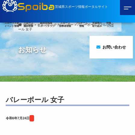
Spoiba
茨城県スポーツ情報ポータルサイト
スポーツ大会
スポーツ
総合型地域
スポーツ
プロチーム
茨城県の
特集・
HOME
>
オリンピックカレンダー
>
バレーボール
>
バレーボ
イベント情報
施設検索
スポーツクラブ
指導者検索
情報
取り組み
コラム
ール 女子
お問い合わせ
お知らせ
バレーボール 女子
令和6年7月24日