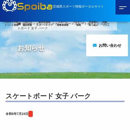
Spoiba
茨城県スポーツ情報ポータルサイト
スポーツ大会
スポーツ
総合型地域
スポーツ
プロチーム
茨城県の
特集・
HOME
>
オリンピックカレンダー
>
スケートボード
>
スケー
イベント情報
施設検索
スポーツクラブ
指導者検索
情報
取り組み
コラム
トボード 女子 パーク
お問い合わせ
お知らせ
スケートボード 女子 パーク
令和6年7月24日