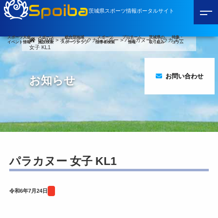
Spoiba
茨城県スポーツ情報ポータルサイト
スポーツ大会
スポーツ
総合型地域
スポーツ
プロチーム
茨城県の
特集・
HOME
>
オリンピックカレンダー
>
パラカヌー
>
パラカヌー
イベント情報
施設検索
スポーツクラブ
指導者検索
情報
取り組み
コラム
女子 KL1
お問い合わせ
お知らせ
パラカヌー 女子 KL1
令和6年7月24日