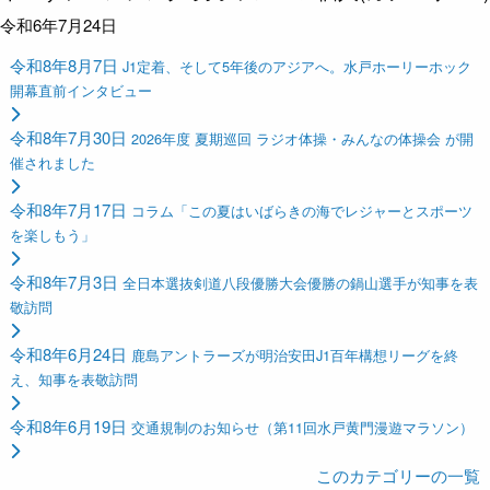
令和6年7月24日
令和8年8月7日
J1定着、そして5年後のアジアへ。水戸ホーリーホック
開幕直前インタビュー
令和8年7月30日
2026年度 夏期巡回 ラジオ体操・みんなの体操会 が開
催されました
令和8年7月17日
コラム「この夏はいばらきの海でレジャーとスポーツ
を楽しもう」
令和8年7月3日
全日本選抜剣道八段優勝大会優勝の鍋山選手が知事を表
敬訪問
令和8年6月24日
鹿島アントラーズが明治安田J1百年構想リーグを終
え、知事を表敬訪問
令和8年6月19日
交通規制のお知らせ（第11回水戸黄門漫遊マラソン）
このカテゴリーの一覧