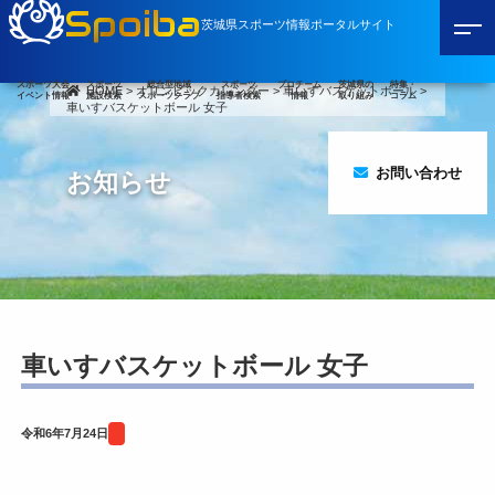
Spoiba
茨城県スポーツ情報ポータルサイト
スポーツ大会
スポーツ
総合型地域
スポーツ
プロチーム
茨城県の
特集・
HOME
>
オリンピックカレンダー
>
車いすバスケットボール
>
イベント情報
施設検索
スポーツクラブ
指導者検索
情報
取り組み
コラム
車いすバスケットボール 女子
お問い合わせ
お知らせ
車いすバスケットボール 女子
令和6年7月24日