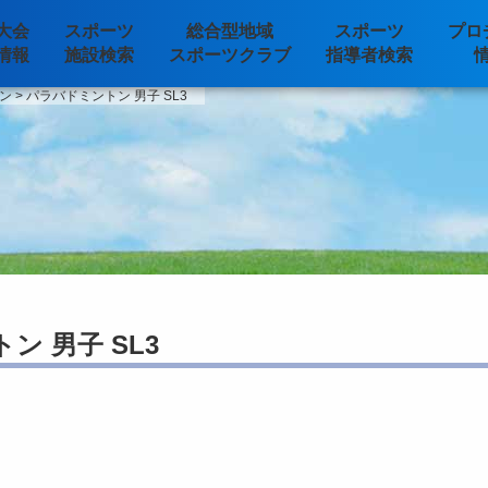
大会
スポーツ
総合型地域
スポーツ
プロ
情報
施設検索
スポーツクラブ
指導者検索
ン
>
パラバドミントン 男子 SL3
ン 男子 SL3