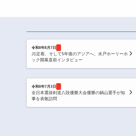
令和8年8月7日
J1定着、そして5年後のアジアへ。水戸ホーリーホ
ック開幕直前インタビュー
令和8年7月3日
全日本選抜剣道八段優勝大会優勝の鍋山選手が知
事を表敬訪問