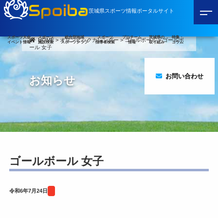
Spoiba
茨城県スポーツ情報ポータルサイト
スポーツ大会
スポーツ
総合型地域
スポーツ
プロチーム
茨城県の
特集・
HOME
>
オリンピックカレンダー
>
ゴールボール
>
ゴールボ
イベント情報
施設検索
スポーツクラブ
指導者検索
情報
取り組み
コラム
ール 女子
お問い合わせ
お知らせ
ゴールボール 女子
令和6年7月24日