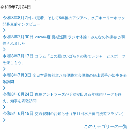
令和6年7月24日
令和8年8月7日
J1定着、そして5年後のアジアへ。水戸ホーリーホック
開幕直前インタビュー
令和8年7月30日
2026年度 夏期巡回 ラジオ体操・みんなの体操会 が開
催されました
令和8年7月17日
コラム「この夏はいばらきの海でレジャーとスポーツ
を楽しもう」
令和8年7月3日
全日本選抜剣道八段優勝大会優勝の鍋山選手が知事を表
敬訪問
令和8年6月24日
鹿島アントラーズが明治安田J1百年構想リーグを終
え、知事を表敬訪問
令和8年6月19日
交通規制のお知らせ（第11回水戸黄門漫遊マラソン）
このカテゴリーの一覧