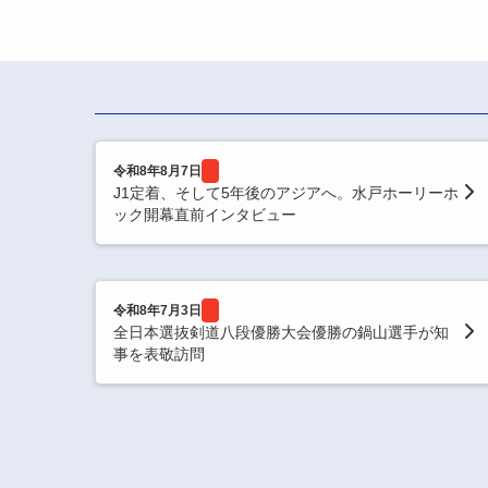
令和8年8月7日
J1定着、そして5年後のアジアへ。水戸ホーリーホ
ック開幕直前インタビュー
令和8年7月3日
全日本選抜剣道八段優勝大会優勝の鍋山選手が知
事を表敬訪問