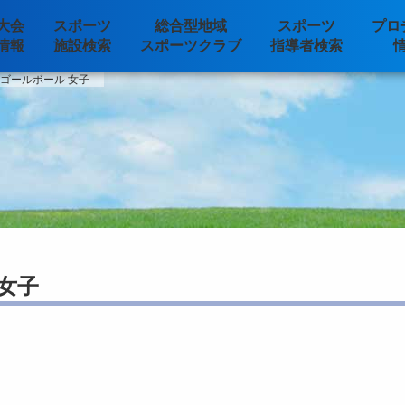
大会
スポーツ
総合型地域
スポーツ
プロ
情報
施設検索
スポーツクラブ
指導者検索
>
ゴールボール 女子
女子