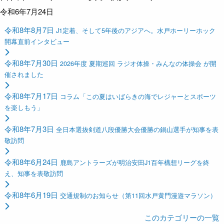
令和6年7月24日
令和8年8月7日
J1定着、そして5年後のアジアへ。水戸ホーリーホック
開幕直前インタビュー
令和8年7月30日
2026年度 夏期巡回 ラジオ体操・みんなの体操会 が開
催されました
令和8年7月17日
コラム「この夏はいばらきの海でレジャーとスポーツ
を楽しもう」
令和8年7月3日
全日本選抜剣道八段優勝大会優勝の鍋山選手が知事を表
敬訪問
令和8年6月24日
鹿島アントラーズが明治安田J1百年構想リーグを終
え、知事を表敬訪問
令和8年6月19日
交通規制のお知らせ（第11回水戸黄門漫遊マラソン）
このカテゴリーの一覧