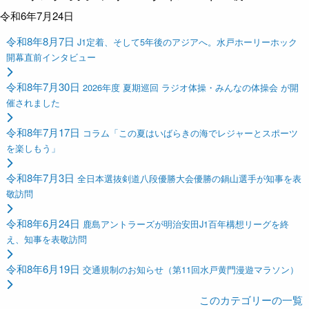
令和6年7月24日
令和8年8月7日
J1定着、そして5年後のアジアへ。水戸ホーリーホック
開幕直前インタビュー
令和8年7月30日
2026年度 夏期巡回 ラジオ体操・みんなの体操会 が開
催されました
令和8年7月17日
コラム「この夏はいばらきの海でレジャーとスポーツ
を楽しもう」
令和8年7月3日
全日本選抜剣道八段優勝大会優勝の鍋山選手が知事を表
敬訪問
令和8年6月24日
鹿島アントラーズが明治安田J1百年構想リーグを終
え、知事を表敬訪問
令和8年6月19日
交通規制のお知らせ（第11回水戸黄門漫遊マラソン）
このカテゴリーの一覧