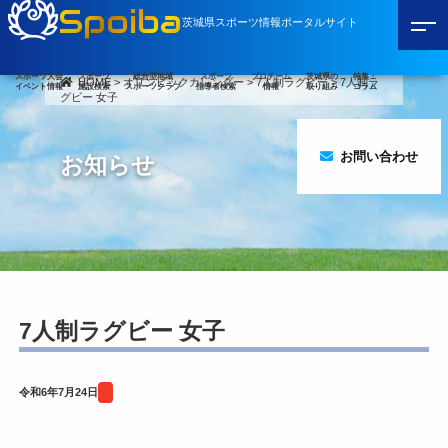
Spoiba
茨城県スポーツ情報ポータルサイト
スポーツ大会
スポーツ
総合型地域
スポーツ
プロチーム
茨城県の
特集・
HOME
>
オリンピックカレンダー
>
7人制ラグビー
>
7人制ラ
イベント情報
施設検索
スポーツクラブ
指導者検索
情報
取り組み
コラム
グビー 女子
お問い合わせ
お知らせ
7人制ラグビー 女子
令和6年7月24日