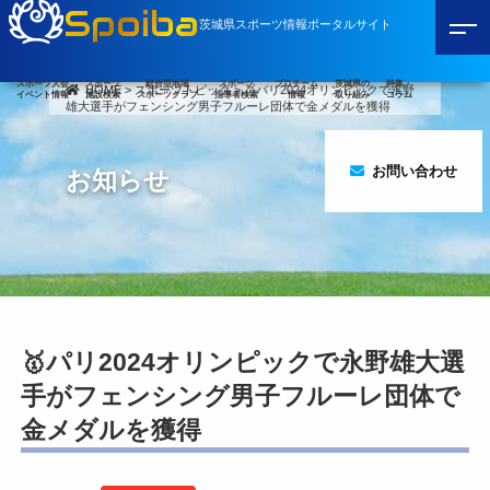
Spoiba
茨城県スポーツ情報ポータルサイト
スポーツ大会
スポーツ
総合型地域
スポーツ
プロチーム
茨城県の
特集・
HOME
>
スポーツトピック
>
🥇パリ2024オリンピックで永野
イベント情報
施設検索
スポーツクラブ
指導者検索
情報
取り組み
コラム
雄大選手がフェンシング男子フルーレ団体で金メダルを獲得
お問い合わせ
お知らせ
🥇パリ2024オリンピックで永野雄大選
手がフェンシング男子フルーレ団体で
金メダルを獲得