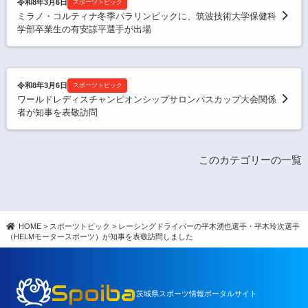
令和8年3月6日
スポーツトピック
ミラノ・コルティナ冬季パラリンピックに、筑波技術大学保健科
学部卒業生の有安諒平選手が出場
令和8年3月6日
スポーツトピック
ワールドレディスチャンピオンシップサロンパスカップ大会関係
者が知事を表敬訪問
このカテゴリーの一覧
HOME
>
スポーツトピック
>
レーシングドライバーの平木湧也選手・平木玲次選手
（HELMモータースポーツ）が知事を表敬訪問しました
Spoiba
茨城県スポーツ情報ポータルサイト