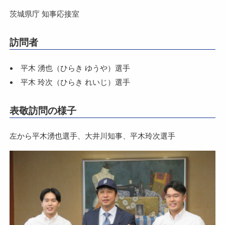
茨城県庁 知事応接室
訪問者
平木 湧也（ひらき ゆうや）選手
平木 玲次（ひらき れいじ）選手
表敬訪問の様子
左から平木湧也選手、大井川知事、平木玲次選手