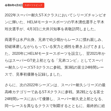
令和6年4月8日
スポーツトピック
2022年スーパー耐久ST-Xクラスにおいてシリーズチャンピオ
ンに輝いた、
HELM
モータースポーツの平木湧也選手と平木
玲次選手が、4月3日に大井川知事を表敬訪問しました。
両選手は水戸出身。兄弟で幼少期からレースに慣れ親しみ、
切磋琢磨しながらもっている実力と感性を磨き上げてきまし
た。
2020
年に
HELM
モータースポーツを設立し、翌2021年か
らはスーパー
GT
史上初となる「兄弟コンビ」としてスーパ
ー耐久シリーズ
ST-3
クラスに参戦。第
3
戦の富士
24
時間レー
スで、見事初優勝を記録しました。
さらに、次の
2022
年シーズンは、スーパー耐久シリーズの最
高峰カテゴリーである
ST-X
クラスに参戦。第2戦となる富士
24
時間レースにおいて優勝し、スーパー耐久史上初となる、
同一レースを異なるクラスで制覇するとともに、最終的に総