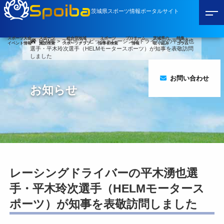
Spoiba
茨城県スポーツ情報ポータルサイト
スポーツ大会
スポーツ
総合型地域
スポーツ
プロチーム
茨城県の
特集・
HOME
>
スポーツトピック
>
レーシングドライバーの平木湧也
イベント情報
施設検索
スポーツクラブ
指導者検索
情報
取り組み
コラム
選手・平木玲次選手（HELMモータースポーツ）が知事を表敬訪問
しました
お問い合わせ
お知らせ
レーシングドライバーの平木湧也選
手・平木玲次選手（HELMモータース
ポーツ）が知事を表敬訪問しました