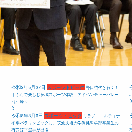
令和8年5月27日
スポーツトピック
野口啓代と行く！
手ぶらで楽しむ茨城スポーツ体験～アドベンチャーバレー
龍ケ崎～
令和8年3月6日
スポーツトピック
ミラノ・コルティナ
2
冬季パラリンピックに、筑波技術大学保健科学部卒業生の
有安諒平選手が出場