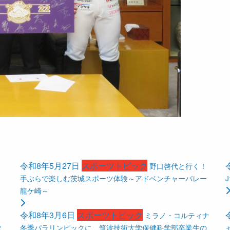
令和8年5月27日
スポーツトピック
野口啓代と行く！
手ぶらで楽しむ茨城スポーツ体験～アドベンチャーバレー
龍ケ崎～
令和8年3月6日
スポーツトピック
ミラノ・コルティナ
2
冬季パラリンピックに、筑波技術大学保健科学部卒業生の