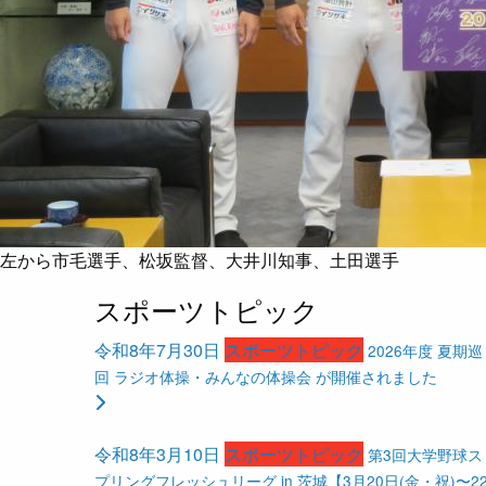
左から市毛選手、松坂監督、大井川知事、土田選手
スポーツトピック
令和8年7月30日
スポーツトピック
2026年度 夏期巡
回 ラジオ体操・みんなの体操会 が開催されました
令和8年3月10日
スポーツトピック
第3回大学野球ス
プリングフレッシュリーグ in 茨城【3月20日(金・祝)〜2