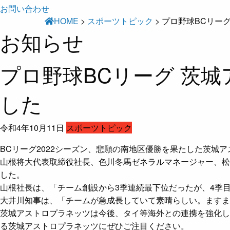
お問い合わせ
HOME
>
スポーツトピック
>
プロ野球BCリー
お知らせ
プロ野球BCリーグ 茨
した
令和4年10月11日
スポーツトピック
BCリーグ2022シーズン、悲願の南地区優勝を果たした茨城ア
山根将大代表取締役社長、色川冬馬ゼネラルマネージャー、松坂
した。
山根社長は、「チーム創設から3季連続最下位だったが、4季
大井川知事は、「チームが急成長していて素晴らしい。ますま
茨城アストロプラネッツは今後、タイ等海外との連携を強化し、
る茨城アストロプラネッツにぜひご注目ください。