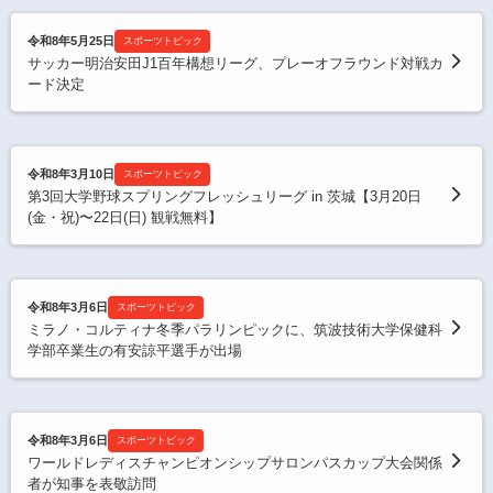
令和8年5月25日
スポーツトピック
サッカー明治安田J1百年構想リーグ、プレーオフラウンド対戦カ
ード決定
令和8年3月10日
スポーツトピック
第3回大学野球スプリングフレッシュリーグ in 茨城【3月20日
(金・祝)〜22日(日) 観戦無料】
令和8年3月6日
スポーツトピック
ミラノ・コルティナ冬季パラリンピックに、筑波技術大学保健科
学部卒業生の有安諒平選手が出場
令和8年3月6日
スポーツトピック
ワールドレディスチャンピオンシップサロンパスカップ大会関係
者が知事を表敬訪問