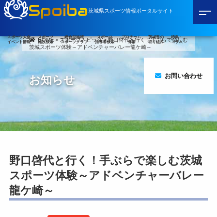
Spoiba
茨城県スポーツ情報ポータルサイト
スポーツ大会
スポーツ
総合型地域
スポーツ
プロチーム
茨城県の
特集・
HOME
>
スポーツトピック
>
野口啓代と行く！手ぶらで楽しむ
イベント情報
施設検索
スポーツクラブ
指導者検索
情報
取り組み
コラム
茨城スポーツ体験～アドベンチャーバレー龍ケ崎～
お問い合わせ
お知らせ
野口啓代と行く！手ぶらで楽しむ茨城
スポーツ体験～アドベンチャーバレー
龍ケ崎～