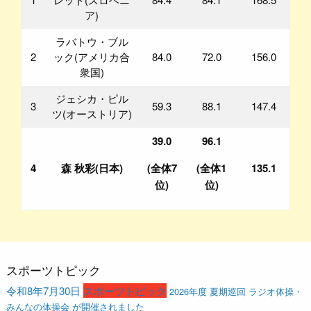
ア)
ラバトウ・ブル
2
ック(アメリカ合
84.0
72.0
156.0
衆国)
ジェシカ・ピル
3
59.3
88.1
147.4
ツ(オーストリア)
39.0
96.1
4
森 秋彩(日本)
(全体7
(全体1
135.1
位)
位)
スポーツトピック
令和8年7月30日
スポーツトピック
2026年度 夏期巡回 ラジオ体操・
みんなの体操会 が開催されました