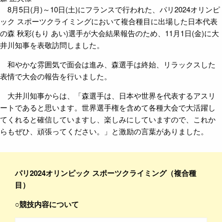
8月5日(月)～
10
日(土)にフランスで行われた、パリ
2024
オリンピ
ック スポーツクライミングにおいて複合種目に出場した日本代表
の森 秋彩(もり あい)選手が大会結果報告のため、
11
月1日(金)に大
井川知事を表敬訪問しました。
和やかな雰囲気で面会は進み、森選手は終始、リラックスした
表情で大会の報告を行いました。
大井川知事からは、「森選手は、日本や世界を代表するアスリ
ートであると思います。世界選手権を含めて各種大会で大活躍し
てくれると確信していますし、楽しみにしていますので、これか
らもぜひ、頑張ってください。」と激励の言葉がありました。
パリ
2024
オリンピック スポーツクライミング（複合種
目）
○競技内容について