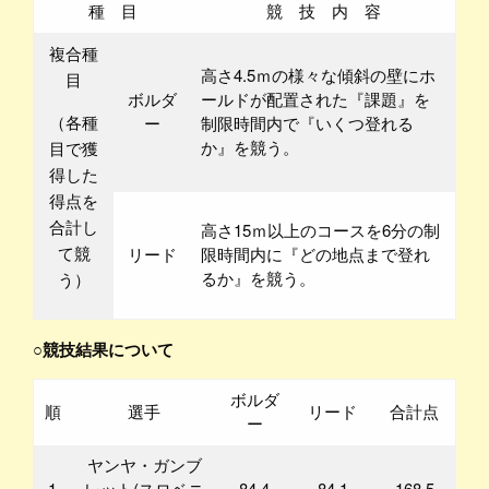
種 目
競 技 内 容
複合種
高さ4.5ｍの様々な傾斜の壁にホ
目
ボルダ
ールドが配置された『課題』を
（各種
ー
制限時間内で『いくつ登れる
か』を競う。
目で獲
得した
得点を
合計し
高さ15ｍ以上のコースを6分の制
て競
リード
限時間内に『どの地点まで登れ
るか』を競う。
う）
○競技結果について
ボルダ
順
選手
リード
合計点
ー
ヤンヤ・ガンブ
1
レット(スロベニ
84.4
84.1
168.5