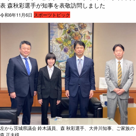
表 森秋彩選手が知事を表敬訪問しました
令和6年11月6日
スポーツトピック
左から茨城県議会 鈴木議員、森 秋彩選手、大井川知事、ご家族の
森 正夫様