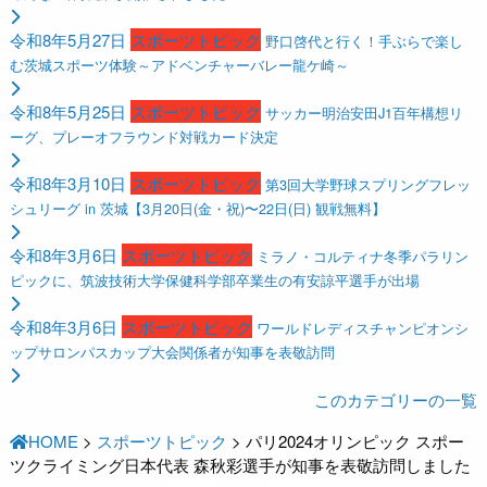
令和8年5月27日
スポーツトピック
野口啓代と行く！手ぶらで楽し
む茨城スポーツ体験～アドベンチャーバレー龍ケ崎～
令和8年5月25日
スポーツトピック
サッカー明治安田J1百年構想リ
ーグ、プレーオフラウンド対戦カード決定
令和8年3月10日
スポーツトピック
第3回大学野球スプリングフレッ
シュリーグ in 茨城【3月20日(金・祝)〜22日(日) 観戦無料】
令和8年3月6日
スポーツトピック
ミラノ・コルティナ冬季パラリン
ピックに、筑波技術大学保健科学部卒業生の有安諒平選手が出場
令和8年3月6日
スポーツトピック
ワールドレディスチャンピオンシ
ップサロンパスカップ大会関係者が知事を表敬訪問
このカテゴリーの一覧
HOME
>
スポーツトピック
>
パリ2024オリンピック スポー
ツクライミング日本代表 森秋彩選手が知事を表敬訪問しました