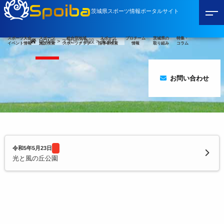
Spoiba
茨城県スポーツ情報ポータルサイト
スポーツ大会
スポーツ
総合型地域
スポーツ
プロチーム
茨城県の
特集・
HOME
>
スポーツ施設
>
美浦村
イベント情報
施設検索
スポーツクラブ
指導者検索
情報
取り組み
コラム
お問い合わせ
令和5年5月23日
光と風の丘公園